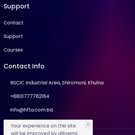
Support
Contact
Support
Courses
Contact Info
BSCIC Industrial Area, Shiromoni, Khulna
+8801777782164
info@hfta.com.bd
Your experience on this site
will be improved by allowing